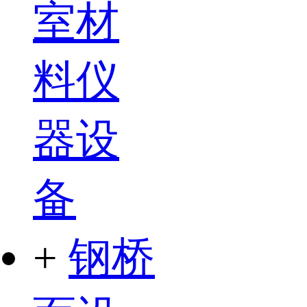
室材
料仪
器设
备
+
钢桥