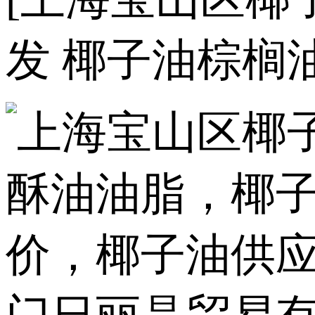
发 椰子油棕榈油