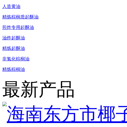
人造黄油
精炼棕榈质起酥油
煎炸专用起酥油
油炸起酥油
精炼起酥油
非氢化棕榈油
精炼棕榈油
最新产品