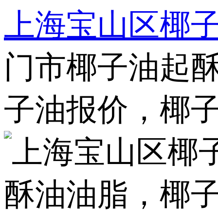
上海宝山区椰
门市椰子油起酥
子油报价，椰