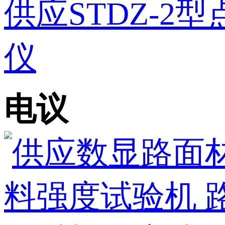
供应STDZ-2
仪
电议