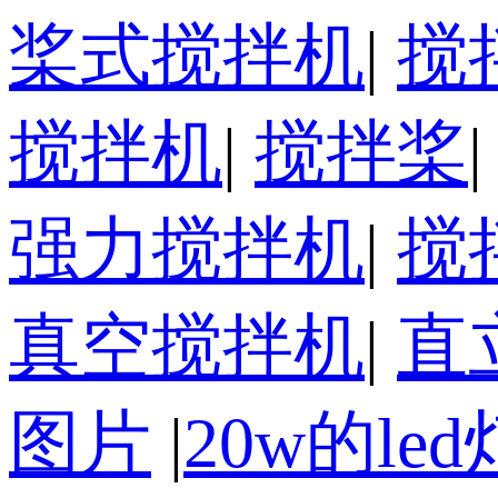
桨式搅拌机
|
搅
搅拌机
|
搅拌桨
强力搅拌机
|
搅
真空搅拌机
|
直
图片
|
20w的l