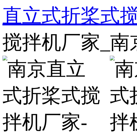
直立式折桨式
搅拌机厂家_南