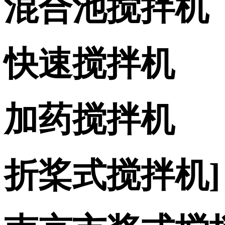
混合池搅拌机
快速搅拌机
加药搅拌机
折桨式搅拌机]