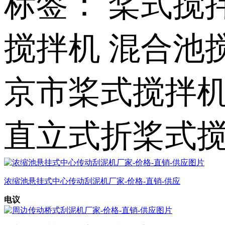
标签： 桨式搅
搅拌机 混合池
京市桨式搅拌
直立式折桨式
浓缩池悬挂式中心传动刮泥机厂家-价格-直销-供应
电议