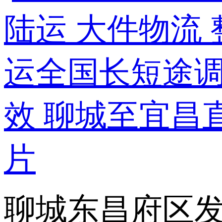
聊城东昌府区发宜