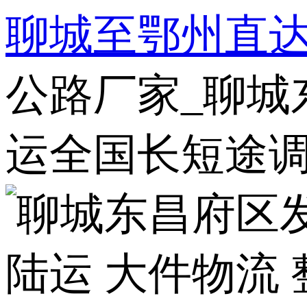
聊城至鄂州直
公路厂家_聊城
运全国长短途调