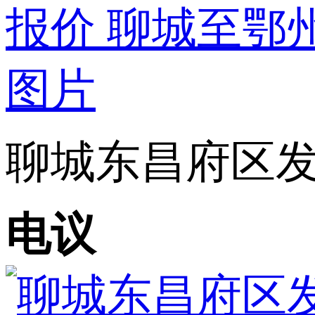
聊城东昌府区发鄂
电议