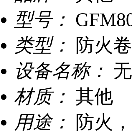
型号：
GFM80
类型：
防火卷
设备名称：
无
材质：
其他
用途：
防火，