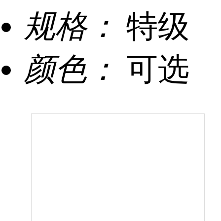
规格：
特级
颜色：
可选