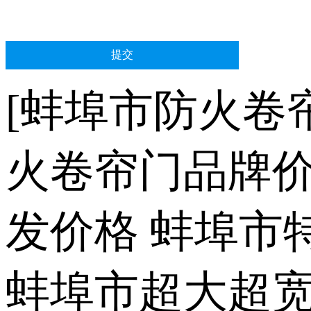
[蚌埠市防火卷
火卷帘门品牌价
发价格 蚌埠市
蚌埠市超大超宽