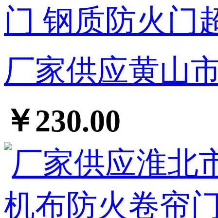
厂家供应黄山市
￥230.00