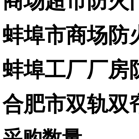
商场超市防火
蚌埠市商场防
蚌埠工厂厂房
合肥市双轨双
采购数量