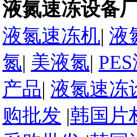
液氮速冻设备厂
液氮速冻机
|
液
氮
|
美液氮
|
PE
产品
|
液氮速冻
购批发
|
韩国片