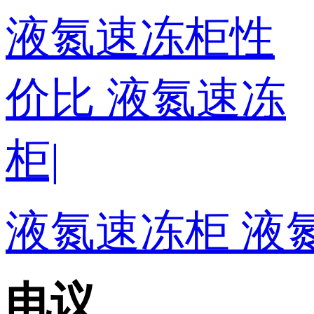
液氮速冻柜 液氮
电议