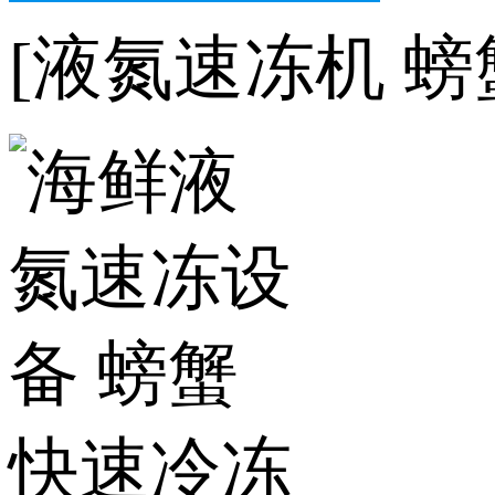
[液氮速冻机 螃