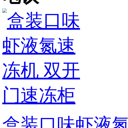
盒装口味虾液氮