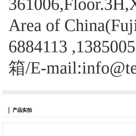
361006,Floor.3H
Area of China(Fuj
6884113 ,138500
箱/E-mail:info@te
产品实拍