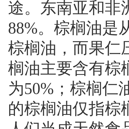
途。东南亚和非
88%。棕榈油
棕榈油，而果仁
榈油主要含有棕
为50%；棕榈仁
的棕榈油仅指棕
人们当成天然食