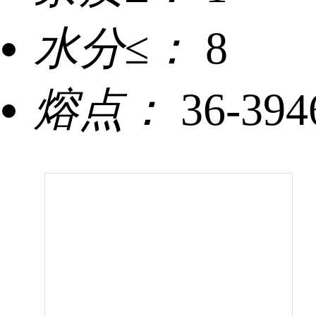
水分≤：
8
熔点：
36-394