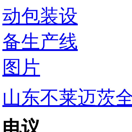
山东不莱迈茨
电议