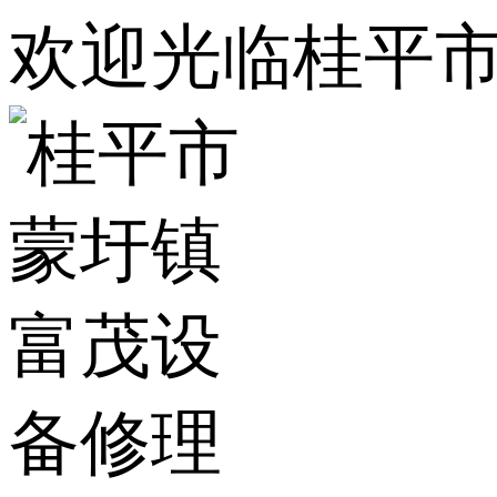
欢迎光临桂平