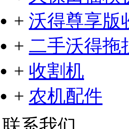
+
沃得尊享版
+
二手沃得拖
+
收割机
+
农机配件
联系我们