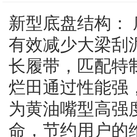
新型底盘结构：
有效减少大梁刮
长履带，匹配特
烂田通过性能强
为黄油嘴型高强
命，节约用户的