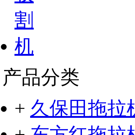
产品分类
+
久保田拖拉
+
东方红拖拉