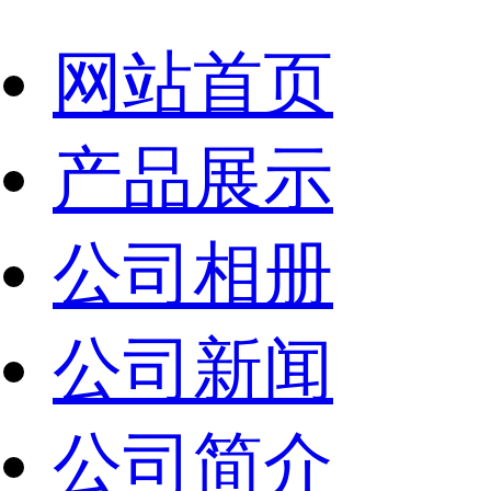
网站首页
产品展示
公司相册
公司新闻
公司简介