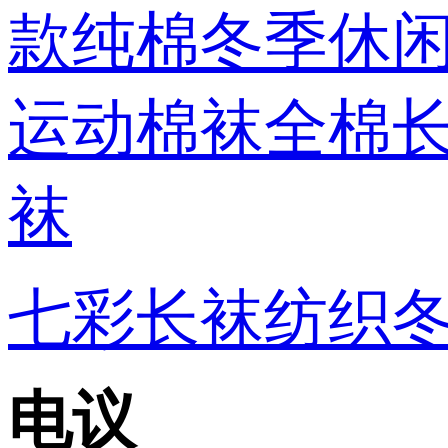
七彩长袜纺织冬
电议