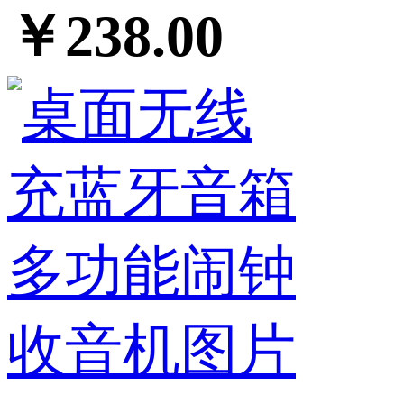
￥238.00