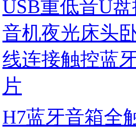
H7蓝牙音箱全触