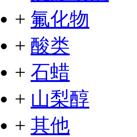
+
氟化物
+
酸类
+
石蜡
+
山梨醇
+
其他