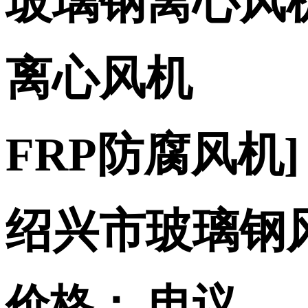
玻璃钢离心风
离心风机
FRP防腐风机]
绍兴市玻璃钢
价格：
电议