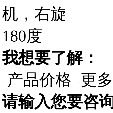
我想要了解：
产品价格
更多
请输入您要咨