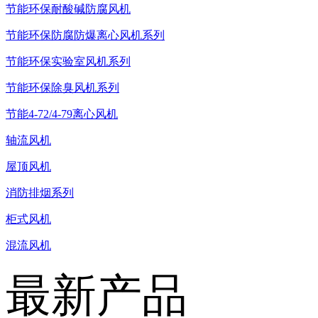
节能环保耐酸碱防腐风机
节能环保防腐防爆离心风机系列
节能环保实验室风机系列
节能环保除臭风机系列
节能4-72/4-79离心风机
轴流风机
屋顶风机
消防排烟系列
柜式风机
混流风机
最新产品