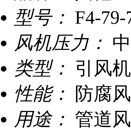
型号：
F4-79-
风机压力：
中
类型：
引风机
性能：
防腐风
用途：
管道风