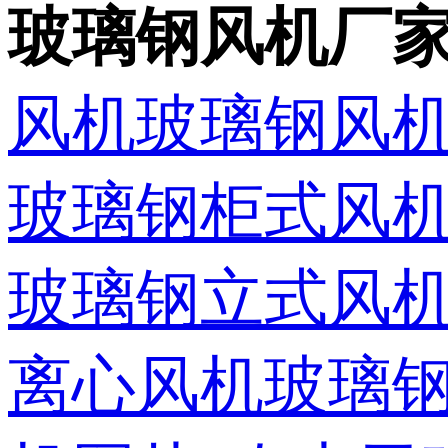
玻璃钢风机厂家
风机玻璃钢风
玻璃钢柜式风
玻璃钢立式风
离心风机玻璃