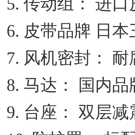
5. 传动组： 
6. 皮带品牌 
7. 风机密封： 
8. 马达： 国内
9. 台座： 双层