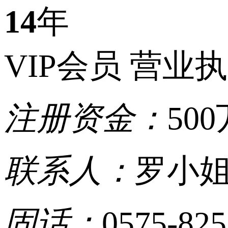
14
年
VIP会员
营业执
注册资金：
500
联系人：
罗小
固话：
0575-82