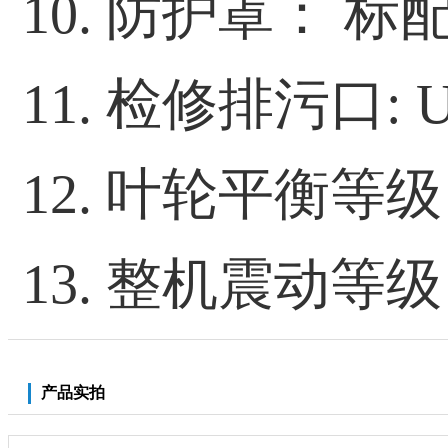
10. 防护罩：
11. 检修排污口:
12. 叶轮平衡等级：
13. 整机震动等级：
产品实拍