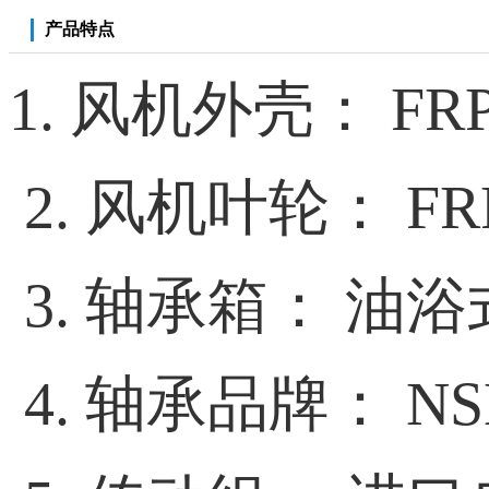
产品特点
1. 风机外壳： 
2. 风机叶轮： 
3. 轴承箱： 油
4. 轴承品牌： N