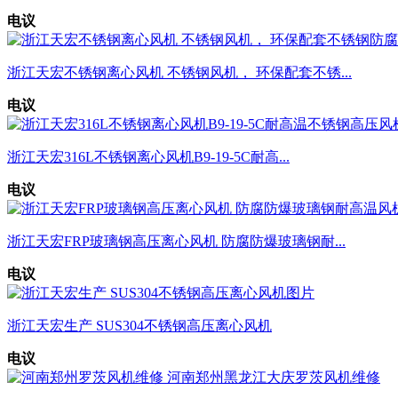
电议
浙江天宏不锈钢离心风机 不锈钢风机， 环保配套不锈...
电议
浙江天宏316L不锈钢离心风机B9-19-5C耐高...
电议
浙江天宏FRP玻璃钢高压离心风机 防腐防爆玻璃钢耐...
电议
浙江天宏生产 SUS304不锈钢高压离心风机
电议