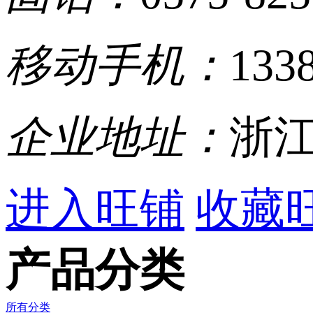
移动手机：
133
企业地址：
浙江
进入旺铺
收藏
产品分类
所有分类