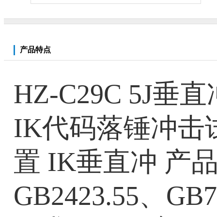
产品特点
HZ-C29C 5J垂
IK代码落锤冲击
置 IK垂直冲 
GB2423.55、G