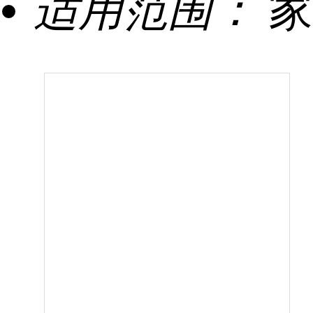
适用范围：
家