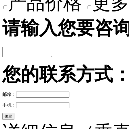
产品价格
更多
请输入您要咨
您的联系方式
邮箱：
手机：