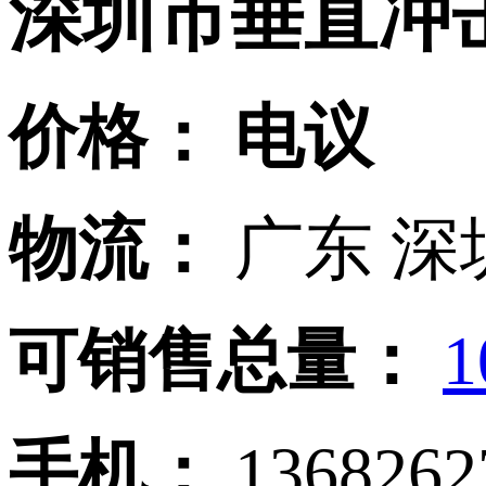
深圳市垂直冲
价格：
电议
物流：
广东 深
可销售总量：
1
手机：
136826