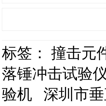
标签： 撞击元
落锤冲击试验仪
验机 深圳市