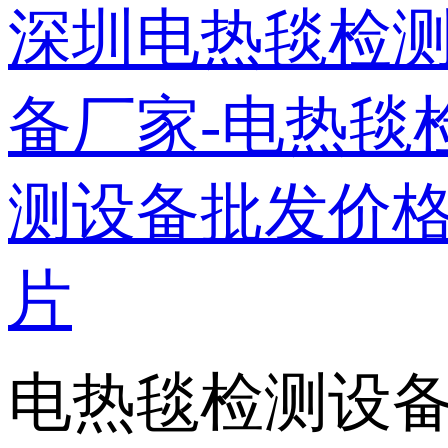
电热毯检测设备-