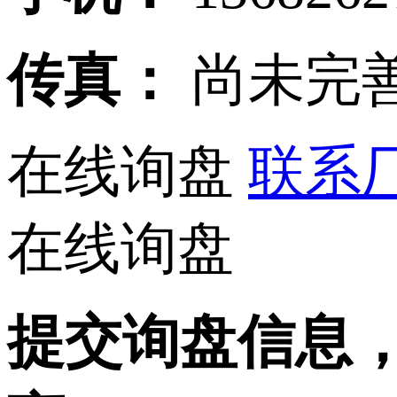
传真：
尚未完
在线询盘
联系厂
在线询盘
提交询盘信息