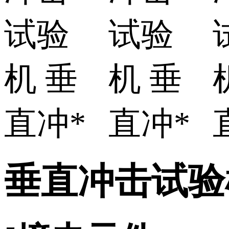
垂直冲击试验