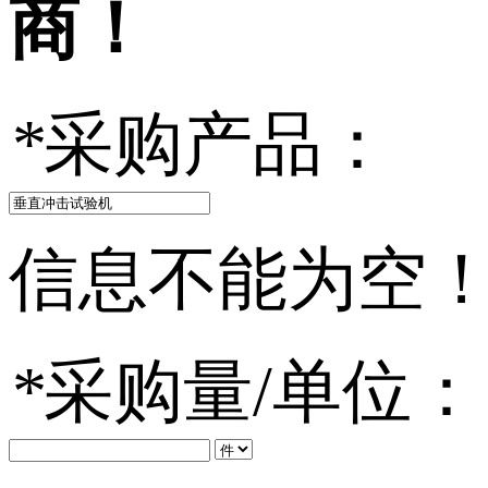
商！
*
采购产品：
信息不能为空
*
采购量/单位：