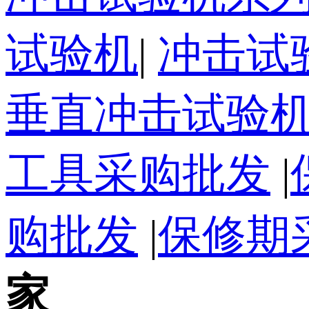
试验机
|
冲击试
垂直冲击试验
工具采购批发
|
购批发
|
保修期
家