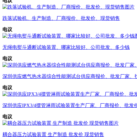
电议
跌落试验机、生产制造、厂商报价、批发价、现货销售
电议
无绳电熨斗通断试验装置、哪家比较好、公司批发、多少钱
电议
深圳供应燃气热水器综合性能测试台供应商报价、批发厂家、
电议
深圳供应IPX3/4摆管淋雨试验装置生产厂家、厂商报价、批发
电议
耦合器压力试验装置 生产制造 批发价 现货销售