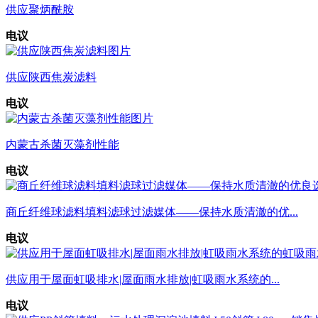
供应聚炳酰胺
电议
供应陕西焦炭滤料
电议
内蒙古杀菌灭藻剂性能
电议
商丘纤维球滤料填料滤球过滤媒体——保持水质清澈的优...
电议
供应用于屋面虹吸排水|屋面雨水排放|虹吸雨水系统的...
电议