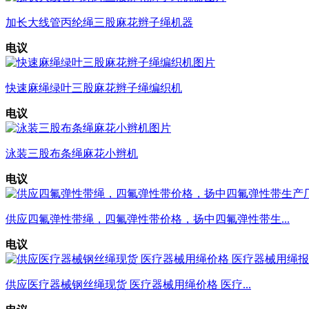
加长大线管丙纶绳三股麻花辫子绳机器
电议
快速麻绳绿叶三股麻花辫子绳编织机
电议
泳装三股布条绳麻花小辫机
电议
供应四氟弹性带绳，四氟弹性带价格，扬中四氟弹性带生...
电议
供应医疗器械钢丝绳现货 医疗器械用绳价格 医疗...