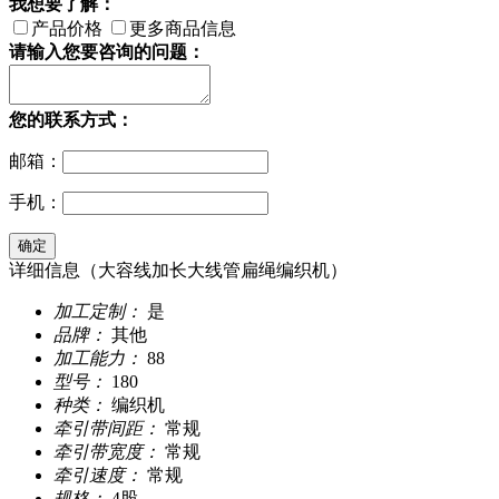
我想要了解：
产品价格
更多商品信息
请输入您要咨询的问题：
您的联系方式：
邮箱：
手机：
详细信息（大容线加长大线管扁绳编织机）
加工定制：
是
品牌：
其他
加工能力：
88
型号：
180
种类：
编织机
牵引带间距：
常规
牵引带宽度：
常规
牵引速度：
常规
规格：
4股