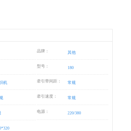
品牌：
其他
型号：
180
牵引带间距：
织机
常规
牵引速度：
规
常规
电源：
股
220/380
0*320