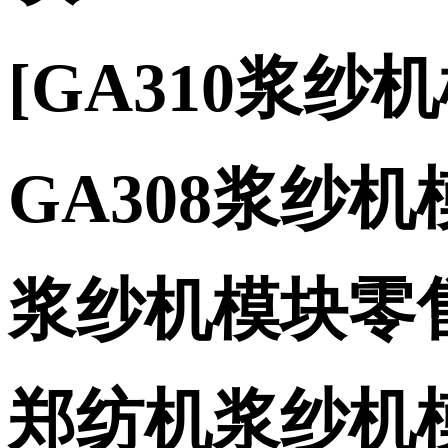
[GA310浆纱
GA308浆纱机
浆纱机模块零
郑纺机浆纱机