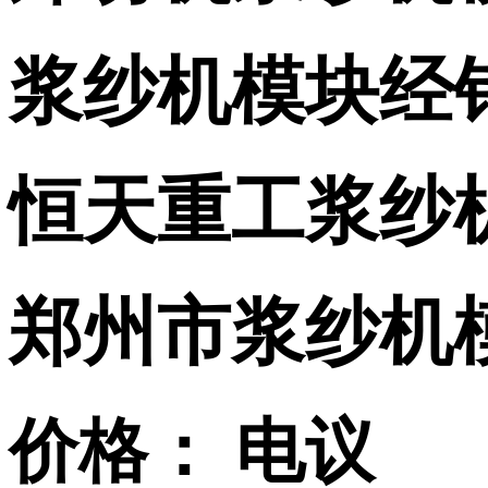
浆纱机模块经
恒天重工浆纱
郑州市浆纱机
价格：
电议