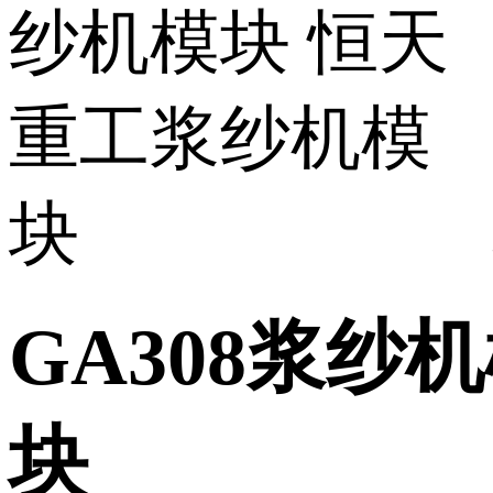
GA308浆纱
块