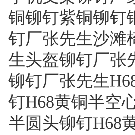
铜铆钉紫铜铆钉
钉厂张先生沙滩
生头盔铆钉厂张
铆钉厂张先生H6
钉H68黄铜半空
半圆头铆钉H68