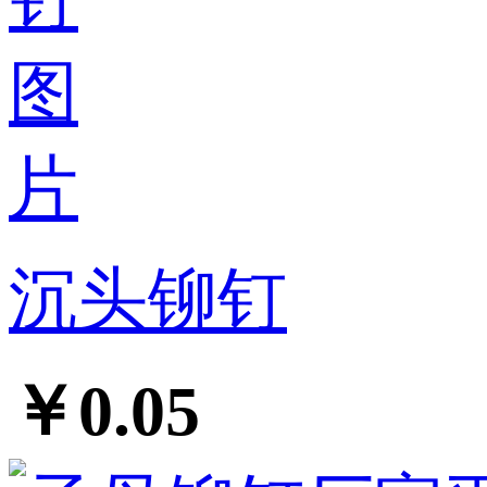
沉头铆钉
￥0.05