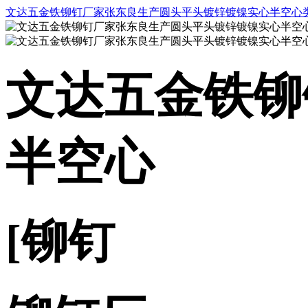
文达五金铁铆钉厂家张东良生产圆头平头镀锌镀镍实心半空心
文达五金铁铆
半空心
[铆钉