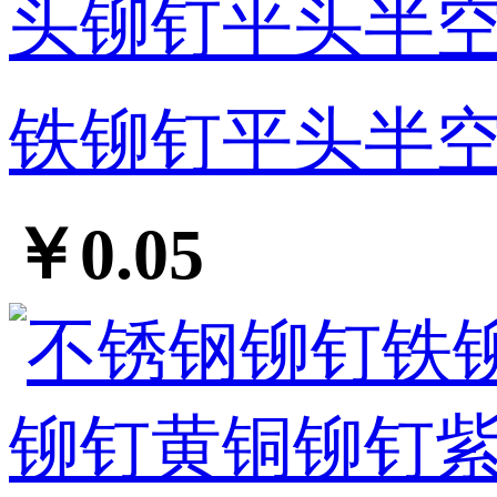
铁铆钉平头半空
￥0.05