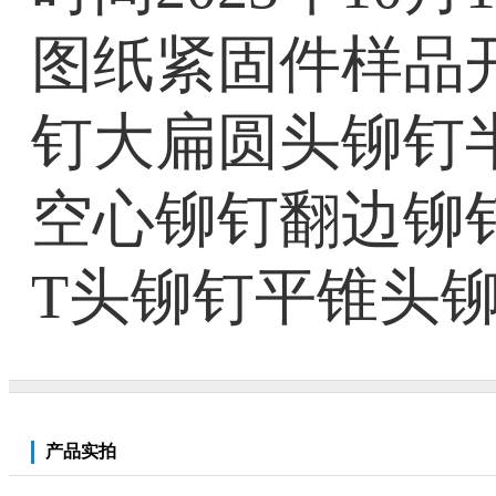
图纸紧固件样品
钉大扁圆头铆钉
空心铆钉翻边铆
T头铆钉平锥头
产品实拍