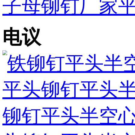
子母铆钉厂家平
电议