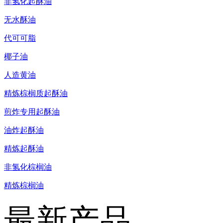
非氢化起酥油
无水酥油
代可可脂
椰子油
人造黄油
精炼棕榈质起酥油
煎炸专用起酥油
油炸起酥油
精炼起酥油
非氢化棕榈油
精炼棕榈油
最新产品