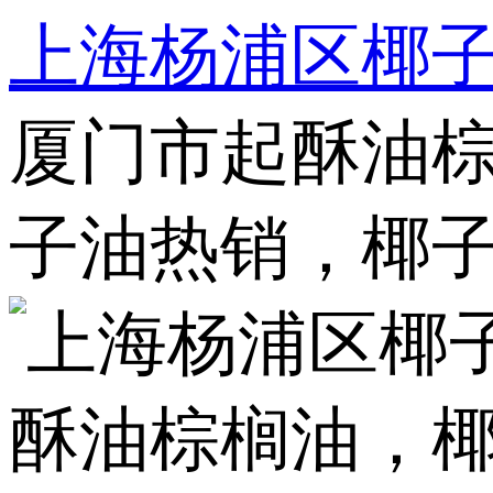
上海杨浦区椰
厦门市起酥油棕
子油热销，椰