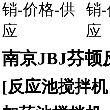
南京JBJ芬顿
[反应池搅拌机