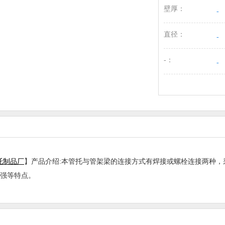
壁厚：
-
直径：
-
-：
-
托制品厂
】产品介绍:本管托与管架梁的连接方式有焊接或螺栓连接两种，
强等特点。