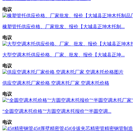
电议
橡塑管托供应价格、厂家批发、报价【大城县正坤木托制...
电议
大型空调木托供应价格、厂家、批发、报价【大城县正坤...
电议
供应空调木托厂家价格 空调木托厂家 空调木托价格
电议
“全圆空调木托价格”“方圆空调木托报价”“半圆空调...
电议