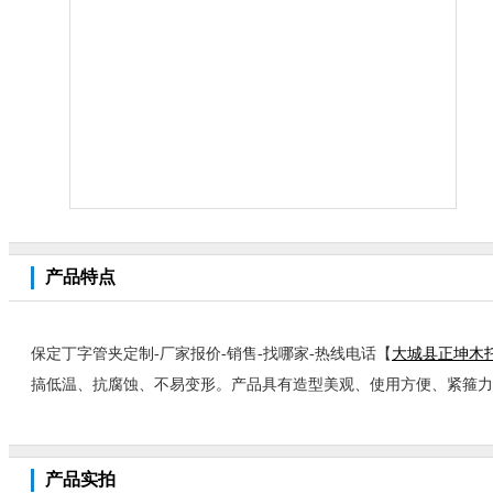
产品特点
保定丁字管夹定制-厂家报价-销售-找哪家-热线电话【
大城县正坤木
搞低温、抗腐蚀、不易变形。产品具有造型美观、使用方便、紧箍力
产品实拍