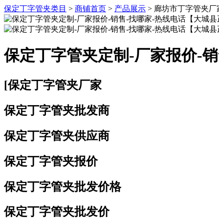
保定丁字管夹类目
>
商铺首页
>
产品展示
> 廊坊市丁字管夹厂
保定丁字管夹定制-厂家报价-
[保定丁字管夹厂家
保定丁字管夹批发商
保定丁字管夹供应商
保定丁字管夹报价
保定丁字管夹批发价格
保定丁字管夹批发价