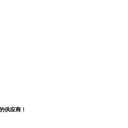
的供应商！