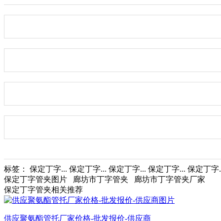
标签： 保定丁字... 保定丁字... 保定丁字... 保定丁字.
保定丁字管夹图片 廊坊市丁字管夹 廊坊市丁字管夹厂家
保定丁字管夹相关推荐
供应聚氨酯管托厂家价格-批发报价-供应商