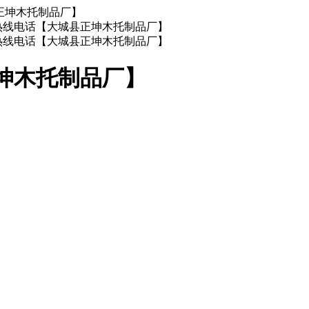
县正坤木托制品厂】
正坤木托制品厂】