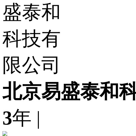
北京易盛泰和
3
年
|