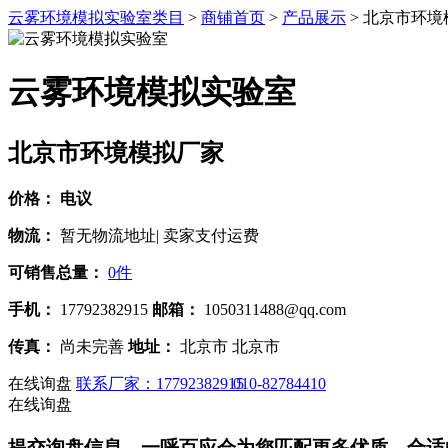
云雾环境模拟实验室类目
>
商铺首页
>
产品展示
> 北京市环
云雾环境模拟实验室
北京市环境模拟厂家
价格：
电议
物流：
暂无物流地址| 卖家支付运费
可销售总量：
0件
手机：
17792382915
邮箱：
1050311488@qq.com
传真：
尚未完善
地址：
北京市 北京市
在线询盘
联系厂家：17792382915
010-82784410
在线询盘
提交询盘信息，一呼百应会为您匹配更多优质、合适