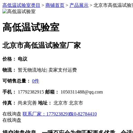
高低温试验室类目
>
商铺首页
>
产品展示
> 北京市高低温试验
高低温试验室
北京市高低温试验室厂家
价格：
电议
物流：
暂无物流地址| 卖家支付运费
可销售总量：
0件
手机：
17792382915
邮箱：
1050311488@qq.com
传真：
尚未完善
地址：
北京市 北京市
在线询盘
联系厂家：17792382915
010-82784410
在线询盘
提交询盘信息，一呼百应会为您匹配更多优质、合适