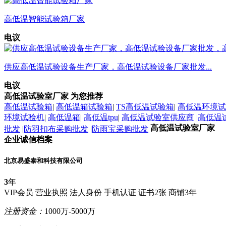
高低温智能试验箱厂家
电议
供应高低温试验设备生产厂家，高低温试验设备厂家批发...
电议
高低温试验室厂家 为您推荐
高低温试验箱
|
高低温箱试验箱
|
TS高低温试验箱
|
高低温环境试
环境试验机
|
高低温箱
|
高低温tpu
|
高低温试验室供应商
|
高低温
高低温试验室厂家
批发
|
防羽扣布采购批发
|
防雨宝采购批发
企业诚信档案
北京易盛泰和科技有限公司
3
年
VIP会员
营业执照
法人身份
手机认证
证书2张
商铺3年
注册资金：
1000万-5000万