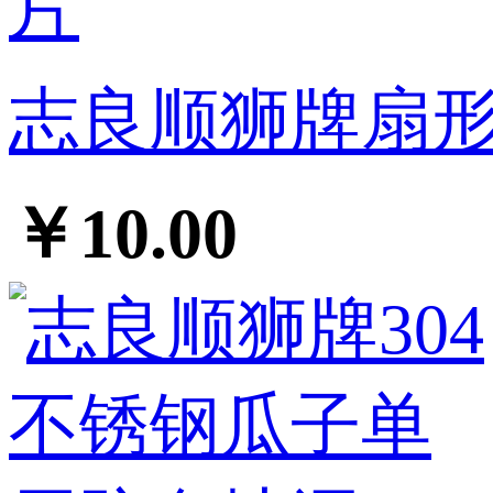
志良顺狮牌扇形
￥10.00