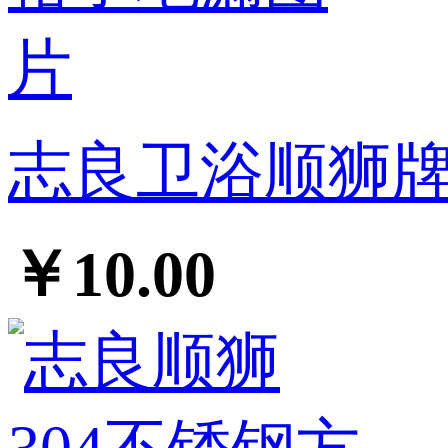
志良卫浴顺狮牌
￥10.00