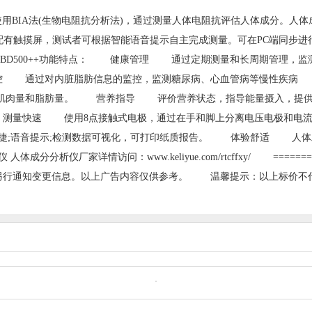
用BIA法(生物电阻抗分析法)，通过测量人体电阻抗评估人体成分。人体成
系统，配有触摸屏，测试者可根据智能语音提示自主完成测量。可在PC端
BD500++功能特点： 健康管理 通过定期测量和长周期管理，
 通过对内脏脂肪信息的监控，监测糖尿病、心血管病等慢性疾病 
肌肉量和脂肪量。 营养指导 评价营养状态，指导能量摄入，提
： 测量快速 使用8点接触式电极，通过在手和脚上分离电压电极和电
快捷;语音提示;检测数据可视化，可打印纸质报告。 体验舒适 
成分分析仪厂家详情访问：www.keliyue.com/rtcffxy/ =
通知变更信息。以上广告内容仅供参考。 温馨提示：以上标价不代表真实