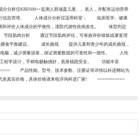
分分析仪KBD500++监测人群涵盖儿童、、老人，并配有运动营养
同步进行信息管理。 人体成分分析仪适用科室： 临床医学、健康
监测和评价人体成分的平衡性，谨防代谢性疾病发生。 体型判定
节段肌肉分析 通过节段肌肉评估，可有效评价锻炼或康复理
供膳食平衡建议。 成长曲线 提供儿童和青少年的成长曲线，
流电极，减少测量误差，保证测量数据的可靠性和一致性。 人性
人体工程学设计，手柄电极触感好，底座稳固安全。 功能丰富
========== 产品性能、型号、技术参数、注册证等详情以科进网站为
价格，具体价格请来电详询科进厂家! ===========