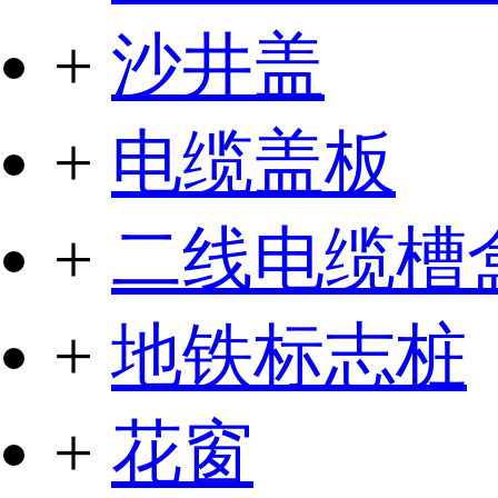
+
沙井盖
+
电缆盖板
+
二线电缆槽
+
地铁标志桩
+
花窗