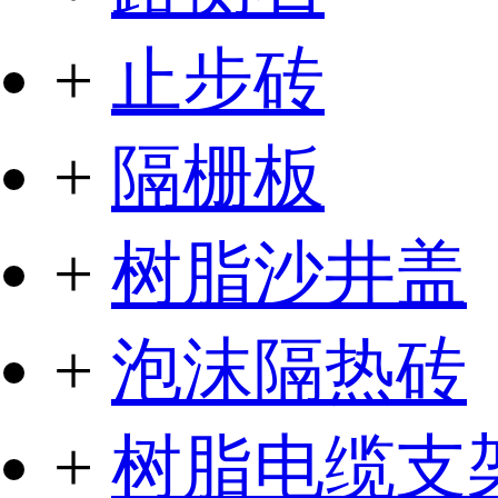
+
止步砖
+
隔栅板
+
树脂沙井盖
+
泡沫隔热砖
+
树脂电缆支