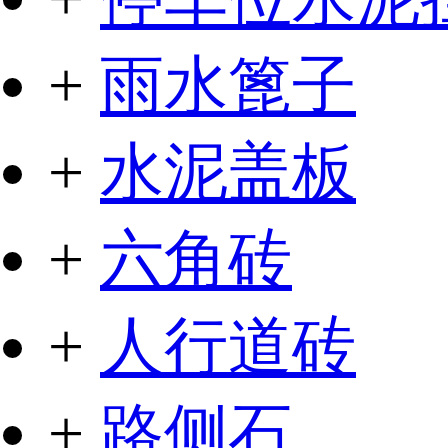
+
雨水篦子
+
水泥盖板
+
六角砖
+
人行道砖
+
路侧石