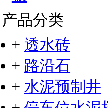
产品分类
+
透水砖
+
路沿石
+
水泥预制井
+
停车位水泥